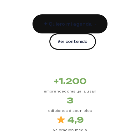
✦ Quiero mi agenda
→
Ver contenido
+1.200
emprendedoras ya la usan
3
ediciones disponibles
4,9
valoración media