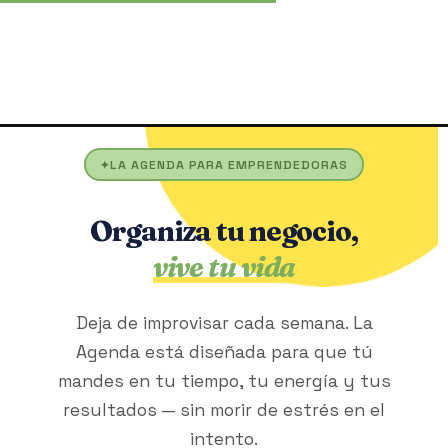
La Agenda
Preguntas frecuentes
Aviso legal
Qué incluye
Cómo pedir
Política de privacidad
Lo que encontrarás
LA AGENDA
AYUDA
LEGAL
Envíos y devoluciones
Política de cookies
Testimonios
Contacto
Condiciones de venta
Ediciones y precios
LA AGENDA PARA EMPRENDEDORAS
Organiza tu negocio,
vive tu vida
Deja de improvisar cada semana. La
Agenda está diseñada para que tú
mandes en tu tiempo, tu energía y tus
resultados — sin morir de estrés en el
intento.